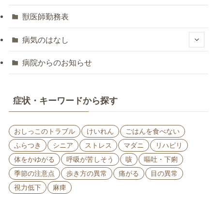
獣医師勤務表
病気のはなし
病院からのお知らせ
症状・キーワードから探す
おしっこのトラブル
けいれん
ごはんを食べない
ふらつき
シニア
ストレス
マダニ
リハビリ
体をかゆがる
呼吸が苦しそう
咳
嘔吐・下痢
季節の注意点
歩き方の異常
痛がる
目の異常
視力低下
麻痺