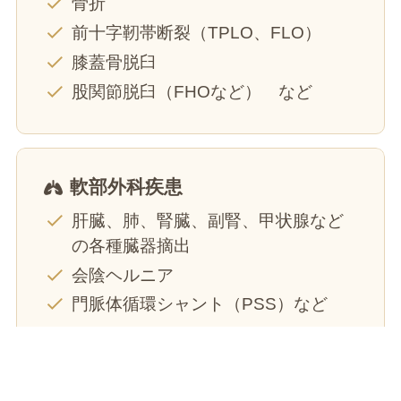
骨折
前十字靭帯断裂（TPLO、FLO）
膝蓋骨脱臼
股関節脱臼（FHOなど） など
軟部外科疾患
肝臓、肺、腎臓、副腎、甲状腺など
の各種臓器摘出
会陰ヘルニア
門脈体循環シャント（PSS）など
電話する
診療時間
獣医師勤務表
アクセス
心臓疾患