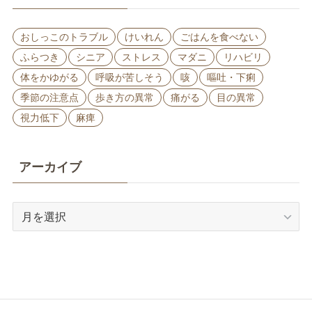
おしっこのトラブル
けいれん
ごはんを食べない
ふらつき
シニア
ストレス
マダニ
リハビリ
体をかゆがる
呼吸が苦しそう
咳
嘔吐・下痢
季節の注意点
歩き方の異常
痛がる
目の異常
視力低下
麻痺
アーカイブ
ア
ー
カ
イ
ブ