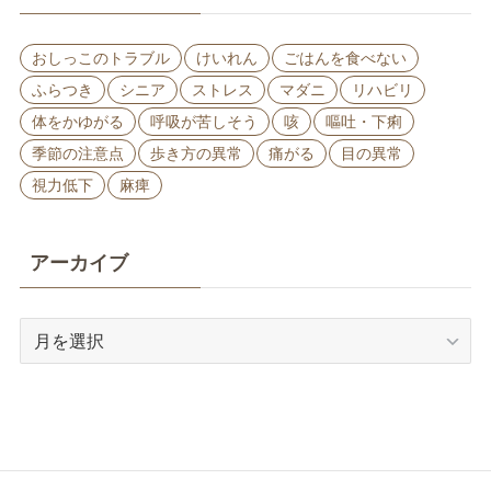
おしっこのトラブル
けいれん
ごはんを食べない
ふらつき
シニア
ストレス
マダニ
リハビリ
体をかゆがる
呼吸が苦しそう
咳
嘔吐・下痢
季節の注意点
歩き方の異常
痛がる
目の異常
視力低下
麻痺
アーカイブ
ア
ー
カ
イ
ブ