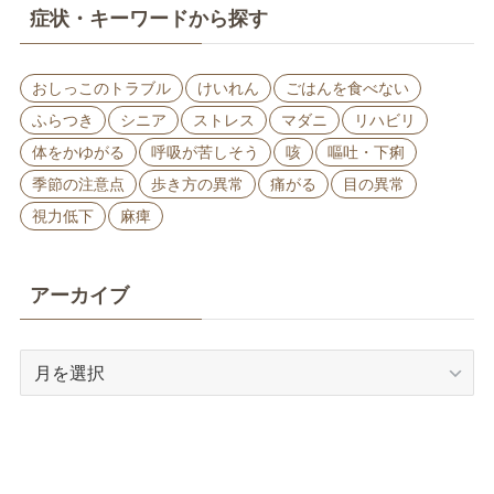
症状・キーワードから探す
おしっこのトラブル
けいれん
ごはんを食べない
ふらつき
シニア
ストレス
マダニ
リハビリ
体をかゆがる
呼吸が苦しそう
咳
嘔吐・下痢
季節の注意点
歩き方の異常
痛がる
目の異常
視力低下
麻痺
アーカイブ
ア
ー
カ
イ
ブ